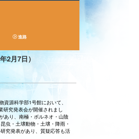
進路
年2月7日）
生物資源科学部1号館において、
業研究発表会が開催されまし
表があり、南極・ボルネオ・山陰
・昆虫・土壌動物・土壌・降雨・
い研究発表があり、質疑応答も活