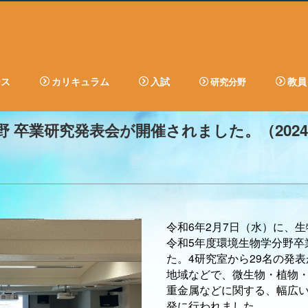
ース
カリキュラム
入試
教員
研究分野
野 卒業研究発表会が開催されました。（2024
令和6年2月7日（水）に、
令和5年度環境生物学分野卒
た。4研究室から29名の発
地域などで、微生物・植物
重金属などに関する、幅広
発に行われました。