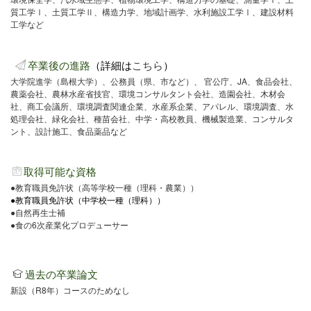
質工学Ⅰ、土質工学Ⅱ、構造力学、地域計画学、水利施設工学Ⅰ、建設材料
工学など
卒業後の進路
（詳細は
こちら
）
大学院進学（島根大学）、公務員（県、市など）、
官公庁、
JA
、食品会社、
農薬会社、農林水産省技官、環境コンサルタント会社、造園会社、木材会
社、商工会議所、環境調査関連企業、水産系企業、アパレル、環境調査、水
処理会社、緑化会社、種苗会社、中学・高校教員、機械製造業、コンサルタ
ント、設計施工、食品薬品など
取得可能な資格
●
教育職員免許状（高等学校一種（理科・農業））
●
教育職員免許状（中学校一種（理科））
●
自然再生士補
●
食の6次産業化プロデューサー
過去の卒業論文
新設（
R8
年）コースのためなし