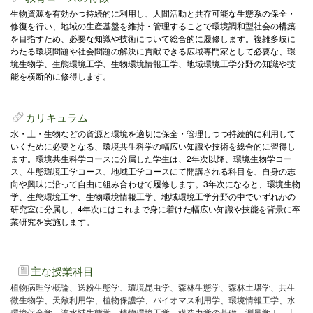
生物資源を有効かつ持続的に利用し、人間活動と共存可能な生態系の保全・
修復を行い、地域の生産基盤を維持・管理することで環境調和型社会の構築
を目指すため、必要な知識や技術について総合的に履修します。複雑多岐に
わたる環境問題や社会問題の解決に貢献できる広域専門家として必要な、環
境生物学、生態環境工学、生物環境情報工学、地域環境工学分野の知識や技
能を横断的に修得します。
カリキュラム
水・土・生物などの資源と環境を適切に保全・管理しつつ持続的に利用して
いくために必要となる、環境共生科学の幅広い知識や技術を総合的に習得し
ます。環境共生科学コースに分属した学生は、2年次以降、環境生物学コー
ス、生態環境工学コース、地域工学コースにて開講される科目を、自身の志
向や興味に沿って自由に組み合わせて履修します。3年次になると、環境生物
学、生態環境工学、生物環境情報工学、地域環境工学分野の中でいずれかの
研究室に分属し、4年次にはこれまで身に着けた幅広い知識や技能を背景に卒
業研究を実施します。
主な授業科目
植物病理学概論、送粉生態学、環境昆虫学、森林生態学、森林土壌学、共生
微生物学、天敵利用学、植物保護学、バイオマス利用学、環境情報工学、水
環境保全学、汽水域生態学、植物環境工学、構造力学の基礎、測量学Ⅰ、土