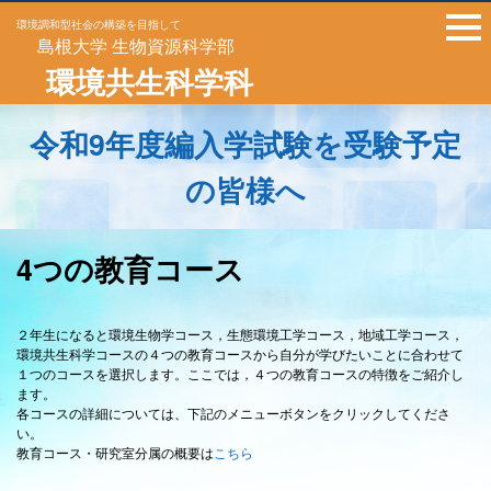
環境調和型社会の構築を目指して
島根大学 生物資源科学部
環境共生科学科
令和9年度編入学試験を受験予定
の皆様へ
4つの教育コース
２年生になると環境生物学コース，生態環境工学コース，地域工学コース，
環境共生科学コースの４つの教育コースから自分が学びたいことに合わせて
１つのコースを選択します。ここでは，４つの教育コースの特徴をご紹介し
ます。
各コースの詳細については、下記のメニューボタンをクリックしてくださ
い。
教育コース・研究室分属の概要は
こちら